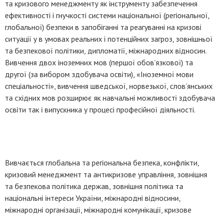
та кризового менеджменту як інструменту забезпечення
ефективності і гнучкості системи національної (регіональної,
глобальної) безпеки в запобіганні та реагуванні на кризові
ситуації у в умовах реальних і потенційних загроз, зовнішньої
та безпекової політики, дипломатії, міжнародних відносин.
Вивчення двох іноземних мов (першої обов’язкової) та
другої (за вибором здобувача освіти), «Іноземної мови
спеціальності», вивчення шведської, норвезької, слов’янських
та східних мов розширює як навчальні можливості здобувача
освіти так і випускника у процесі професійної діяльності.
Вивчається глобальна та регіональна безпека, конфлікти,
кризовий менеджмент та антикризове управління, зовнішня
та безпекова політика держав, зовнішня політика та
національні інтереси України, міжнародні відносини,
міжнародні організації, міжнародні комунікації, кризове